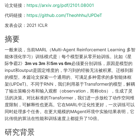
论文链接：
https://arxiv.org/pdf/2101.08001
代码链接：
https://github.com/Theohhhu/UPDeT
发表会议：2021 ICLR
摘要
一般来说，当前MARL（Multi-Agent Reinforcement Learning 多智
能体强化学习）训练模式是：每个模型要从零开始训练。比如《星
际争霸2》
3m vs 3m
和
5m vs 6m
必须要分别训练，原因是模型的
input和output是固定维度的，学习到的经验无法被积累、迁移到新
的模型。本篇论文探索一个通用的、可满足多种需求的多智能体框
架(UPDeT)。不同于RNN，我们利用基于Transformer的模型，解耦
了输出策略分布和输入观察（observation，简称obs），生成了灵
活的决策。对比标准的Transformer，我们进一步放松了动作空间维
度限制，可解释性也更高。它在MARL中泛化性更好，一次训练可以
同时处理多个任务。在更大规模的MAgent环境中实验结果表明，它
比传统的算法在性能和训练速度上都提升了10倍。
研究背景