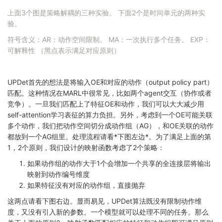
上面3个图是策略解耦的三种实验。 下面2个是时间单元的两种实
验。
符号含义：AR：动作空间限制。 MA：一次执行多个任务。 EXP：
可解释性 （黑点表示满足对应原则）
UPDet首先的想法是将输入OE和对应的动作（output policy part）
匹配。这种情况在MARL中很常见，比如两个agent交互（协作或者
竞争）。一旦我们匹配上了特征OE和动作，我们可以大大减少用
self-attention学习表征的算力负担。另外，考虑到一个OE可能关联
多个动作，我们把动作空间切分成动作组（AG），和OE关联的动作
都放到一个AG组里。处理流程请看*下图左边*。为了满足上面的第
1，2个原则，我们设计的映射函数考虑了2个策略：
如果动作组的动作大于1个会增加一个共享的全连接层将输出
映射到动作编号维度
如果特征没有对应的动作组，直接抛弃
这两点请看下图右边。显而易见，UPDet算法既没有限制动作维
度，又没有引入新的参数。一个模型就可以处理不同的任务。那么