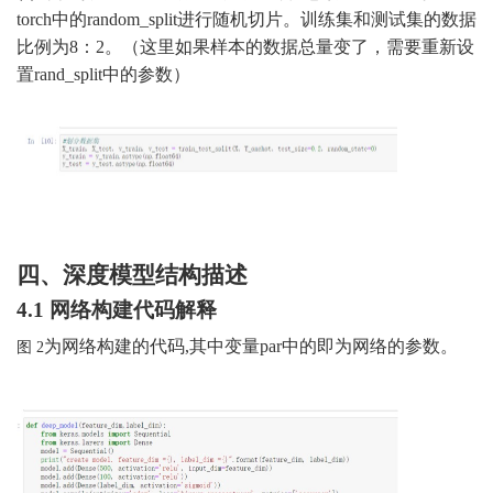
to
rch中的r
andom_split
进行随机切片。训练集和测试集的数据
比例为
8
：
2
。（这里如果样本的数据总量变了，需要重新设
置
rand_split中的参数）
四、深度模型结构描述
4
.1
网络构建代码解释
为网络构建的代码
,
其中变量
par中的即为网络的参数。
图
2