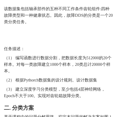
该数据集包括轴承部件的五种不同工作条件齿轮组件
:四种
故障
类型和一种健康状态。因此，故障
DDS的分类是一个20
类分类任务。
任务描述：
（1）
编写函数进行数据分割，把数据长度为
512000
的
20
个
样本。对每一类故障建立
100
0
个样本，
2
0类总计
20
000个样
本。
（2）
根据
Pythorch数据集的设计规则。设计数据集
（3）
建立深度学习分类模型，至少包括
4层神经网络，
Epoch不大于1
00
。实现对
齿轮箱
故障分类。
二
.
分类方案
基于课程中的问题分解思路，拟定本问题的解决方案如
图
1