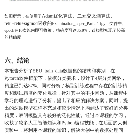
Adam优化算法、二元交叉熵算法、
如图所示，在使用了
relu+relu+sigmod函数的
Examination_paper_Part2.1.ipynb文件中。
epoch在10次以内即可收敛，精确度可达86.9%，该模型实现了较高
的精确度
六、结论
本报告分析了
SEU_train_data
数据集的结构和类别，在
P
ytorch
软件框架下，依据分类要求，设计了
4
层分类网络，
精度已到达
87
%。同时分析了模型训练过程中存在的训练精
度和测试精度的变化规律，针对其中的不少问题，从课程中
学习的理论进行了分析，提出了相应的解决方案，同时，提
出的深度模型在样本充足和较少情况下均到达了较好的分类
精度，表明模型具有较好的泛化性能。通过本课程的学习，
收获了较多人工智能知识和P
ython
编程技能，在后面的大创
实验中，将利用本课程的知识，解决大创中的数据处理问