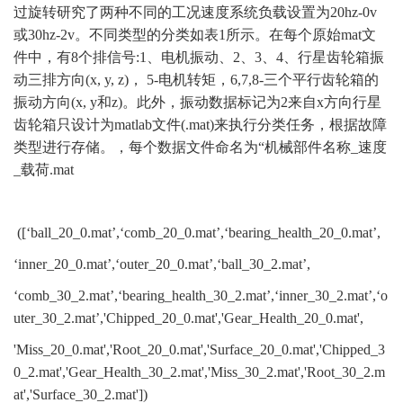
过旋转研究了两种不同的工况速度系统负载设置为20hz-0v
或30hz-2v。不同类型的
分类
如表
1所示。在每个原始mat文
件中，有8个排信号:1、电机振动、2、3、4、行星齿轮箱振
动三排方向(x, y, z)， 5-电机转矩，6,7,8-三个平行齿轮箱的
振动方向(x, y和z)。此外，振动数据标记为2来自x方向行星
齿轮箱只设计为matlab文件(.mat)来执行分类任务，根据故障
类型进行存储
。，每个数据文件命名为
“机械部件名称_速度
_载荷.mat
([‘ball_20_0.mat’,‘comb_20_0.mat’,‘bearing_health_20_0.mat’,
‘inner_20_0.mat’,‘outer_20_0.mat’,‘ball_30_2.mat’,
‘comb_30_2.mat’,‘bearing_health_30_2.mat’,‘inner_30_2.mat’,‘o
uter_30_2.mat’,'Chipped_20_0.mat','Gear_Health_20_0.mat',
'Miss_20_0.mat','Root_20_0.mat','Surface_20_0.mat','Chipped_3
0_2.mat','Gear_Health_30_2.mat','Miss_30_2.mat','Root_30_2.m
at','Surface_30_2.mat'])