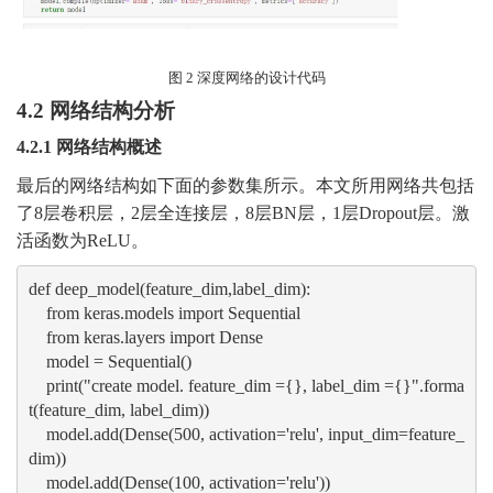
图
2
深度网络的设计代码
4
.2
网络结构分析
4
.2.1
网络结构概述
最后的网络结构如下面的参数集所示。本文所用网络共包括
了
8
层卷积层，
2
层全连接层，
8
层
B
N
层，
1
层
Dropout层。激
活函数为Re
LU
。
def deep_model(feature_dim,label_dim):
    from keras.models import Sequential
    from keras.layers import Dense
    model = Sequential()
    print("create model. feature_dim ={}, label_dim ={}".forma
t(feature_dim, label_dim))
    model.add(Dense(500, activation='relu', input_dim=feature_
dim))
    model.add(Dense(100, activation='relu'))