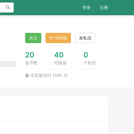
搜索
登录
注册
关注
向TA求助
发私信
20
40
0
金币数
经验值
个粉丝
主页被访问 1585 次