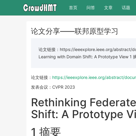
(current)
首页
问答
文章
话题
论文分享——联邦原型学习
论文链接：https://ieeexplore.ieee.org/abstract
Learning with Domain Shift: A Prototype V
论文链接：
https://ieeexplore.ieee.org/abstract/do
发表会议：CVPR 2023
Rethinking Federat
Shift: A Prototype 
1 摘要