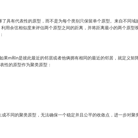
择了具有代表性的原型，而不是为每个类别只保留单个原型。来自不同域
，利用余弦相似度来评估两个原型之间的距离，并将距离最小的两个原型
：
如果m和n是彼此最近的邻居或者他俩拥有相同的最近的邻居，就定义矩
代表性的原型作为聚类原型：
成不同的聚类原型，无法确保一个稳定并且公平的收敛点，进一步对聚