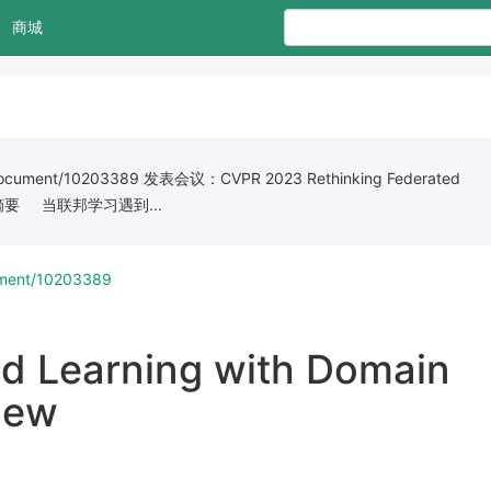
商城
/document/10203389 发表会议：CVPR 2023 Rethinking Federated
iew 1 摘要 当联邦学习遇到...
cument/10203389
ed Learning with Domain
View