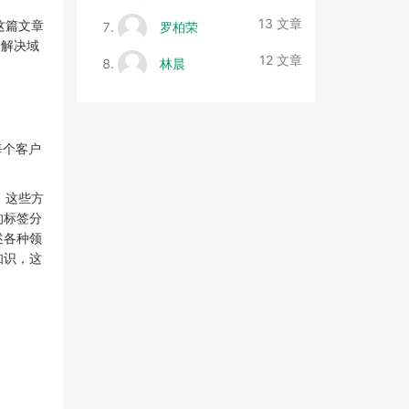
13 文章
这篇文章
罗柏荣
来解决域
12 文章
林晨
每个客户
，这些方
的标签分
述各种领
知识，这