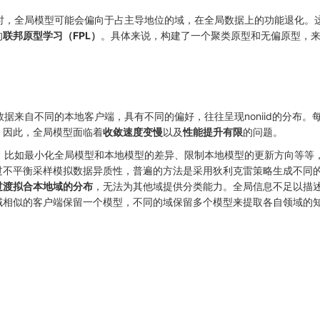
，全局模型可能会偏向于占主导地位的域，在全局数据上的功能退化。
的
联邦原型学习（FPL）
。具体来说，构建了一个聚类原型和无偏原型，
数据来自不同的本地客户端，具有不同的偏好，往往呈现noniid的分布。
。因此，全局模型面临着
收敛速度变慢
以及
性能提升有限
的问题。
比如最小化全局模型和本地模型的差异、限制本地模型的更新方向等等
过不平衡采样模拟数据异质性，普遍的方法是采用狄利克雷策略生成不同
过渡拟合本地域的分布
，无法为其他域提供分类能力。全局信息不足以描
域相似的客户端保留一个模型，不同的域保留多个模型来提取各自领域的