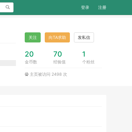
搜索
登录
注册
关注
向TA求助
发私信
20
70
1
金币数
经验值
个粉丝
主页被访问 2498 次