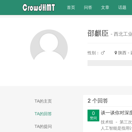
(current)
首页
问答
文章
话题
邵麒臣
- 西北工
性别：
陕西 -
2 个回答
TA的主页
谈一谈你对深
0
TA的回答
赞同
技术组 - 第三
TA的提问
人工智能是指用