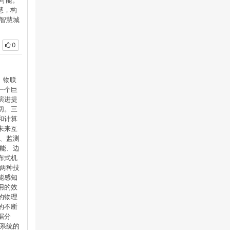
可能。
慧，构
智慧城
0
 物联
一个巨
演进提
切。三
和计算
未来互
、监测
能、边
布式机
两种技
能感知
用的效
的物理
的不断
据分
系统的