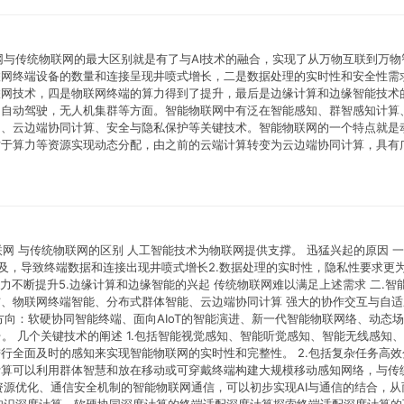
能物联网与传统物联网的最大区别就是有了与AI技术的融合，实现了从万物互联到万
联网终端设备的数量和连接呈现井喷式增长，二是数据处理的实时性和安全性需
联网技术，四是物联网终端的算力得到了提升，最后是边缘计算和边缘智能技术
，自动驾驶，无人机集群等方面。智能物联网中有泛在智能感知、群智感知计算
习、云边端协同计算、安全与隐私保护等关键技术。智能物联网的一个特点就是
对于算力等资源实现动态分配，由之前的云端计算转变为云边端协同计算，具有
物联网 与传统物联网的区别 人工智能技术为物联网提供支撑。 迅猛兴起的原因 一
及，导致终端数据和连接出现井喷式增长2.数据处理的实时性，隐私性要求更为
力不断提升5.边缘计算和边缘智能的兴起 传统物联网难以满足上述需求 二.智
、物联网终端智能、分布式群体智能、云边端协同计算 强大的协作交互与自适
方向：软硬协同智能终端、面向AIoT的智能演进、新一代智能物联网络、动态
台。 几个关键技术的阐述 1.包括智能视觉感知、智能听觉感知、智能无线感知
行全面及时的感知来实现智能物联网的实时性和完整性。 2.包括复杂任务高效
计算可以利用群体智慧和放在移动或可穿戴终端构建大规模移动感知网络，与传
资源优化、通信安全机制的智能物联网通信，可以初步实现AI与通信的结合，从