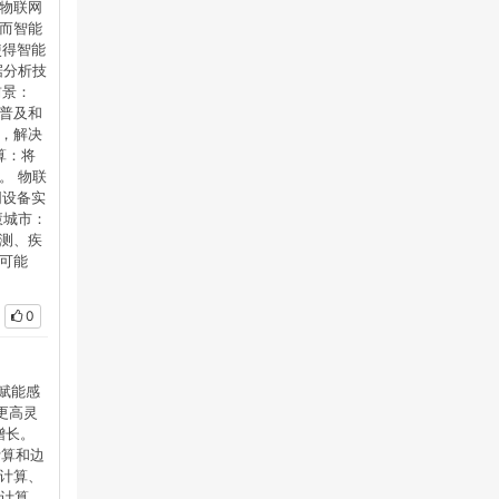
能物联网
而智能
使得智能
据分析技
前景：
普及和
，解决
算：将
。 物联
网设备实
慧城市：
测、疾
可能
0
，赋能感
更高灵
增长。
计算和边
计算、
智计算、