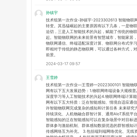
孙镇宇
技术组第一次作业-孙镇宇-2023302613 智
转变。其迅猛崛起的主要原因有以下几条，一是物
迫切，三是人工智能技术的兴起，赋能了传统的物
起。智能物联网的未来前景有智慧城市，智能家居
物联网通信、终端适配深度计算、物联网分布式学
即相对于传统的静态物联网，可以通过各种方式，
前景。
2024-03-17 09:57
王雪婷
技术组第一次作业—王雪婷—2022300101 智能
网有以下五大发展趋势：1.物联网终端设备大规模普
深度学习等人工智能技术的兴起4.物联网终端计算能
网有以下五大特质：泛在智能感知、情境自适应通信
许智能物联网完成复杂的感知和计算任务 未来研究
持续演化、人机物融合群智计算、通用AIoT系统平
智能感知的泛在智能感知可以在复杂场景中对目标进
群体参与激励机制、群体感知数据优选的群智感知
传感网络互为补充。 3.包括端到端网络优化、无线