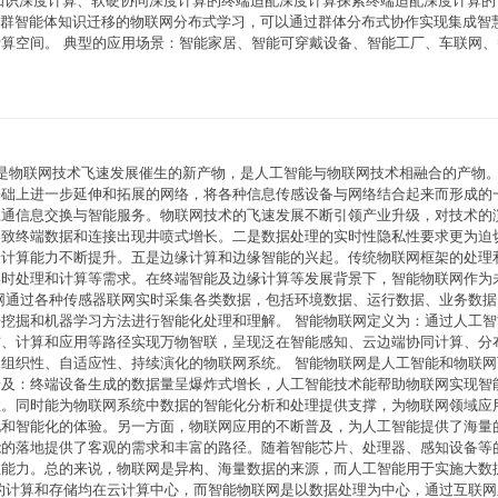
境知识深度计算、软硬协同深度计算的终端适配深度计算探索终端适配深度计算的
、群智能体知识迁移的物联网分布式学习，可以通过群体分布式协作实现集成智
算空间。 典型的应用场景：智能家居、智能可穿戴设备、智能工厂、车联网、
能物联网是物联网技术飞速发展催生的新产物，是人工智能与物联网技术相融合的产物。
基础上进一步延伸和拓展的网络，将各种信息传感设备与网络结合起来而形成的
互通信息交换与智能服务。物联网技术的飞速发展不断引领产业升级，对技术的
导致终端数据和连接出现井喷式增长。二是数据处理的实时性隐私性要求更为迫
端计算能力不断提升。五是边缘计算和边缘智能的兴起。传统物联网框架的处理
实时处理和计算等需求。在终端智能及边缘计算等发展背景下，智能物联网作为
网通过各种传感器联网实时采集各类数据，包括环境数据、运行数据、业务数据
挖掘和机器学习方法进行智能化处理和理解。 智能物联网定义为：通过人工智
信、计算和应用等路径实现万物智联，呈现泛在智能感知、云边端协同计算、分
组织性、自适应性、持续演化的物联网系统。 智能物联网是人工智能和物联网
普及：终端设备生成的数据量呈爆炸式增长，人工智能技术能帮助物联网实现智
性。同时能为物联网系统中数据的智能化分析和处理提供支撑，为物联网领域应
化和智能化的体验。另一方面，物联网应用的不断普及，为人工智能提供了海量
能的落地提供了客观的需求和丰富的路径。随着智能芯片、处理器、感知设备等
理能力。总的来说，物联网是异构、海量数据的来源，而人工智能用于实施大数
的计算和存储均在云计算中心，而智能物联网是以数据处理为中心，通过互联网