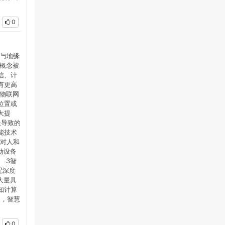
0
间与地缘
概念被
信、计
有更高
物联网
位置或
大提
长导致的
能技术
器对人和
动设备
 3智
配深度
大量具
知计算
驶，智慧
0