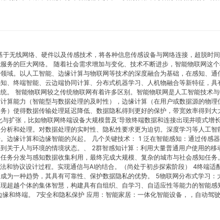
联网是基于无线网络、硬件以及传感技术，将各种信息传感设备与网络连接，超脱时
服务的巨大网络。 随着社会需求增加与变化、技术不断进步，智能物联网这个
沿领域。以人工智能、边缘计算与物联网等技术的深度融合为基础，在感知、通
感知、终端智能、云边端协同计算、分布式机器学习、人机物融合等新特征，具
统。 智能物联网较之传统物联网有着许多区别。智能物联网是人工智能技术与
与计算能力（智能型与数据处理的及时性），边缘计算（在用户或数据源的物理
服务）使得数据传输处理延迟降低、数据隐私得到更好的保护，带宽效率得到大
化与扩张，比如物联网终端设备大规模普及‘导致终端数据和连接出现井喷式增
使分析和处理。对数据处理的实时性、隐私性要求更为迫切。深度学习等人工智
。边缘计算和边缘智能的兴起。 几个关键技术： 1 泛在智能感知：通过传感
到关于人与环境的情境状态。、 2群智感知计算：利用大量普通用户使用的移
任务分发与感知数据收集利用，最终完成大规模、复杂的城市与社会感知任务。
法和协议设计过程。实现通信与AI的结合。（尚处于初步探索阶段） 4终端适
成为一种趋势，其具有可靠性、保护数据隐私的优势。 5物联网分布式学习：
实现超越个体的集体智慧，构建具有自组织、自学习、自适应性等能力的智能感
到边缘和终端。 7安全和隐私保护 应用：智能家居：一体化智能设备，，自动驾