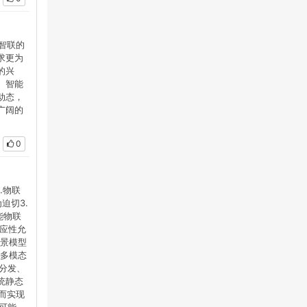
物智联的
求更为
的兴
、智能
动态，
广阔的
0
.物联
迫切3.
能物联
应性允
场景模型
、多模态
分发、
统静态
而实现