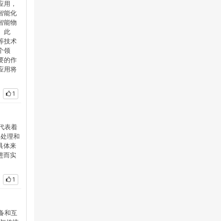
应用，
智能化
智能物
。此
等技术
个领
要的作
应用将
1
它代表着
、处理和
具体来
进而实
1
设备和互