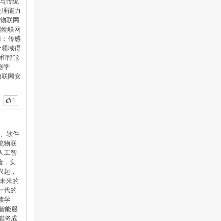
与传统
处理能力
统物联网
能物联网
降：传感
个领域得
和智能
器学
物联网安
1
器、软件
统物联
人工智
验，实
兴起，
未来的
一代的
续学
智能服
能将成