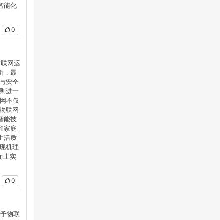
智能化
0
物联网运
析，最
与安全
则进一
联网不仅
物联网
智能技
和家庭
生活质
现机理
而上实
0
赋予物联