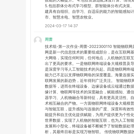
效能的大幅提升。 4.包括资源适配深度计算、情
5.包括群体分布式学习模型、群智能体分布式决策
建具有自组织、自学习、自适应的能力的智能感知计
市、智慧水电、智慧农牧业。
2024-03-17 14:37
周蕾
技术组-第一次作业-周蕾-2022300110 智
网是新一代信息技术的重要组成部分，是在互联网
大网络，实现任何时间，任何地点，人机物的互联
出了更高的要求。一是物联网终端设备大规模普及
是深度学习等人工智能技术的兴起。四是物联网终
能力已不足以支撑物联网络的深度覆盖。海量连接
联网发展的新趋势，近年得到广泛关注。 智能物联
数据等，进而在终端设备、边缘设备或云端通过数据
缘计算、物联网等技术的深度融合，赋能感知、通
器学习、人机物融合等新特征，具有更高灵活性、自
术相互融合的产物。一方面物联网终端设备大规模
与智能互联，提升感知与连接的广度、深度和有效
能提升和自主优化提供赋能，为用户提供更为个性
世界数据，实现了人机物的智能互联，也为人工智
发展和小型化，终端设备被不断赋予了智能数据处
析，其最终目标是实现万物智联。 传统物联网数据