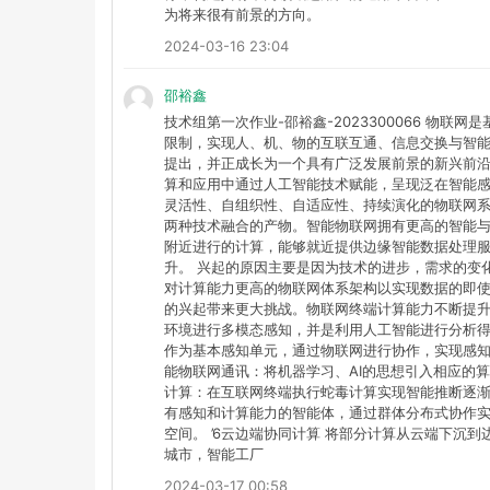
为将来很有前景的方向。
2024-03-16 23:04
邵裕鑫
技术组第一次作业-邵裕鑫-2023300066 物
限制，实现人、机、物的互联互通、信息交换与智能
提出，并正成长为一个具有广泛发展前景的新兴前
算和应用中通过人工智能技术赋能，呈现泛在智能
灵活性、自组织性、自适应性、持续演化的物联网系
两种技术融合的产物。智能物联网拥有更高的智能
附近进行的计算，能够就近提供边缘智能数据处理
升。 兴起的原因主要是因为技术的进步，需求的变
对计算能力更高的物联网体系架构以实现数据的即
的兴起带来更大挑战。物联网终端计算能力不断提升
环境进行多模态感知，并是利用人工智能进行分析得
作为基本感知单元，通过物联网进行协作，实现感知
能物联网通讯：将机器学习、AI的思想引入相应的算
计算：在互联网终端执行蛇毒计算实现智能推断逐渐
有感知和计算能力的智能体，通过群体分布式协作
空间。 ’6云边端协同计算 将部分计算从云端下沉
城市，智能工厂
2024-03-17 00:58