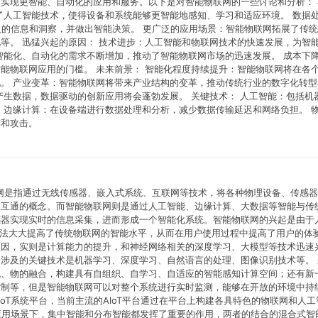
实现更智能、自动化的应用和服务。以下是对智能物联网的一些讨论和分析： 
了人工智能技术，使得设备和系统能够更智能地感知、学习和适应环境。 数据
意义的信息和洞察，并做出智能决策。 更广泛的应用场景：智能物联网拓展了传
等。 迅猛兴起的原因： 技术进步：人工智能和物联网技术的快速发展，为智
智能化、自动化的需求不断增加，推动了智能物联网市场的迅速发展。 成本下
能物联网应用的门槛。 未来前景： 智能化程度持续提升：智能物联网将在各
。 产业变革：智能物联网将带来产业结构的变革，推动传统行业的数字化转型
产生数据，数据驱动的创新应用将会蓬勃发展。 关键技术： 人工智能：包括机
 边缘计算：在设备端进行数据处理和分析，减少数据传输延迟和网络负担。 
露和攻击。
的物联网是指通过无线传感器、嵌入式系统、互联网等技术，将各种物理设备、传感
联互通的概念。而智能物联网则是通过人工智能、边缘计算、大数据等智能与传
感器实现实时的信息采集，进而形成一个智能化系统。智能物联网的兴起是由于
能算法大大提高了传统物联网的智能水平，从而在用户使用过程中提高了用户的体
原因，实则是计算能力的提升，和神经网络相关的深度学习、大模型等技术迅速
涉及的关键技术是机器学习、深度学习、自然语言的处理、图像识别技术等。 
机、物的融合，构建具有自组织、自学习、自适应的智能感知计算空间；还有新
控制等，但是智能物联网可以对整个系统进行实时监测，能够在开放的环境中持
oT系统平台，当前主流的AloT平台通过在平台上构建各具特色的物联网和人工
T应用场景下，集中智能和分布智能都发挥了重要的作用，两者的结合的混合式智