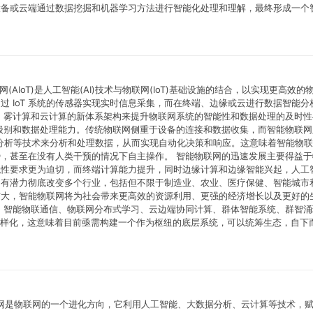
设备或云端通过数据挖掘和机器学习方法进行智能化处理和理解，最终形成一个
联网(AIoT)是人工智能(AI)技术与物联网(IoT)基础设施的结合，以实现更高效的
 IoT 系统的传感器实现实时信息采集，而在终端、边缘或云进行数据智能分
、雾计算和云计算的新体系架构来提升物联网系统的智能性和数据处理的及时性
级别和数据处理能力。传统物联网侧重于设备的连接和数据收集，而智能物联网
据分析等技术来分析和处理数据，从而实现自动化决策和响应。这意味着智能物
，甚至在没有人类干预的情况下自主操作。 智能物联网的迅速发展主要得益于
私性要求更为迫切，而终端计算能力提升，同时边缘计算和边缘智能兴起，人工
它有潜力彻底改变多个行业，包括但不限于制造业、农业、医疗保健、智能城市
扩大，智能物联网将为社会带来更高效的资源利用、更强的经济增长以及更好的
、智能物联通信、物联网分布式学习、云边端协同计算、群体智能系统、群智涌
多样化，这意味着目前亟需构建一个作为枢纽的底层系统，可以统筹生态，自下
智能物联网是物联网的一个进化方向，它利用人工智能、大数据分析、云计算等技术，