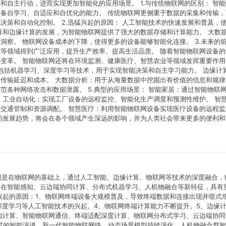
和自主行动，进而实现更加智能化的应用场景。 1.与传统物联网的区别： 智
备自学习、自适应和自优化的能力。 传统物联网更侧重于数据的采集和传输，
决策和自动化控制。 2.迅猛兴起的原因： 人工智能技术的快速发展和普及，
算和边缘计算的发展，为智能物联网提供了强大的数据存储和计算能力。 大数
洞察。 物联网设备成本的下降，使得更多的设备能够智能化连接。 3.未来的
等领域得到广泛应用，提升生产效率、提高生活品质。 随着智能物联网设备的
变革。 智能物联网还将在环境监测、健康医疗、智慧农业等领域发挥重要作用
：包括机器学习、深度学习等技术，用于实现智能决策和自主学习能力。 边缘计
传输延迟和成本。 大数据分析：用于从海量数据中挖掘出有价值的信息和规律
范各种网络攻击和数据泄露。 5.典型的应用场景： 智能家居：通过智能物联
 工业自动化：实现工厂设备的远程监控、智能化生产调度和预测性维护。 智
交通管制和资源调配。 智慧医疗：利用智能物联网设备实现医疗设备的远程监
的发展趋势，将会在各个领域产生深远的影响，并为人类社会带来更多的便利和
能物联网是在物联网的基础上，通过人工智能、边缘计算、物联网等技术的深度融合
泛在智能感知、云边端协同计算、分布式机器学习、人机物融合等新特征，具有
兴起的原因：1、物联网终端设备大规模普及，导致终端数据和连接出现井喷式
深度学习等人工智能技术的兴起。4、物联网终端计算能力不断提升。5、边缘
知计算、智能物联网通信、终端适配深度计算、物联网分布式学习、云边端协同
IoT的智能演进、新一代智能物联网络、动态场景模型持续演化、人机物融合群