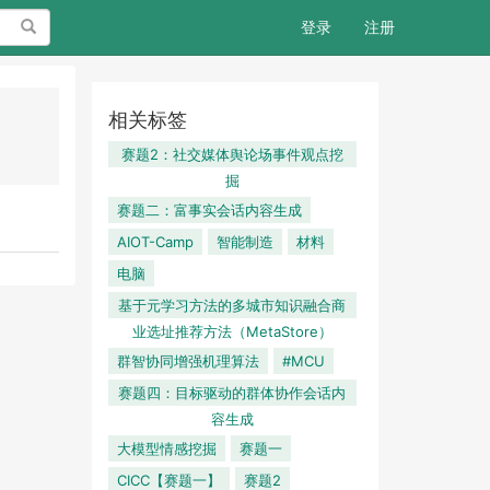
搜索
登录
注册
相关标签
赛题2：社交媒体舆论场事件观点挖
掘
赛题二：富事实会话内容生成
AIOT-Camp
智能制造
材料
电脑
基于元学习方法的多城市知识融合商
业选址推荐方法（MetaStore）
群智协同增强机理算法
#MCU
赛题四：目标驱动的群体协作会话内
容生成
大模型情感挖掘
赛题一
CICC【赛题一】
赛题2