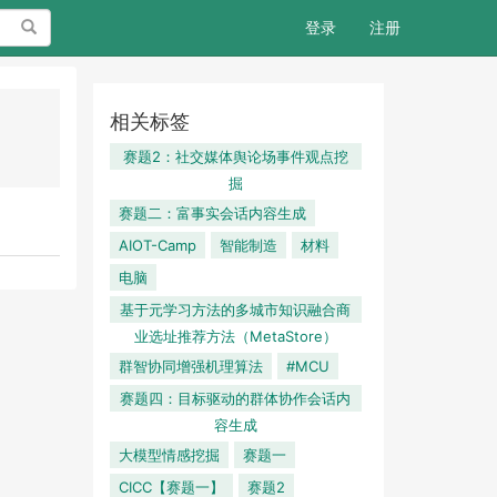
搜索
登录
注册
相关标签
赛题2：社交媒体舆论场事件观点挖
掘
赛题二：富事实会话内容生成
AIOT-Camp
智能制造
材料
电脑
基于元学习方法的多城市知识融合商
业选址推荐方法（MetaStore）
群智协同增强机理算法
#MCU
赛题四：目标驱动的群体协作会话内
容生成
大模型情感挖掘
赛题一
CICC【赛题一】
赛题2