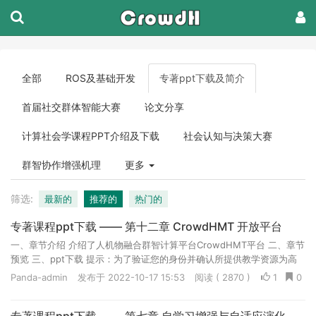
全部
ROS及基础开发
专著ppt下载及简介
首届社交群体智能大赛
论文分享
计算社会学课程PPT介绍及下载
社会认知与决策大赛
群智协作增强机理
更多
筛选:
最新的
推荐的
热门的
专著课程ppt下载 —— 第十二章 CrowdHMT 开放平台
一、章节介绍 介绍了人机物融合群智计算平台CrowdHMT平台 二、章节
预览 三、ppt下载 提示：为了验证您的身份并确认所提供教学资源为高
校教学用途，请您先用学校邮箱进行注册，待信息确认...
Panda-admin
发布于 2022-10-17 15:53
阅读 ( 2870 )
1
0