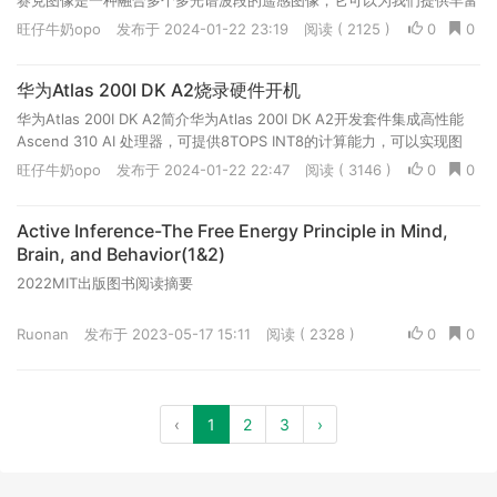
赛克图像是一种融合多个多光谱波段的遥感图像，它可以为我们提供丰富
的地表信息，对于环境监测、农业、城市规划等领域都具有...
旺仔牛奶opo
发布于 2024-01-22 23:19
阅读 ( 2125 )
0
0
华为Atlas 200I DK A2烧录硬件开机
华为Atlas 200I DK A2简介华为Atlas 200I DK A2开发套件集成高性能
Ascend 310 AI 处理器，可提供8TOPS INT8的计算能力，可以实现图
像、视频等多种数据分析与推理计算，具有硬件接口丰富、参考...
旺仔牛奶opo
发布于 2024-01-22 22:47
阅读 ( 3146 )
0
0
Active Inference-The Free Energy Principle in Mind,
Brain, and Behavior(1&2)
2022MIT出版图书阅读摘要
Ruonan
发布于 2023-05-17 15:11
阅读 ( 2328 )
0
0
‹
1
2
3
›