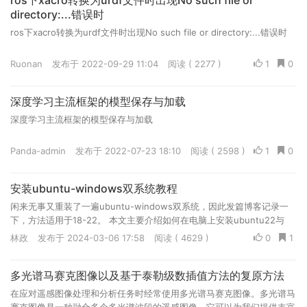
ros下xacro转换为urdf文件时出现No such file or
directory:...错误时
ros下xacro转换为urdf文件时出现No such file or directory:...错误时
Ruonan
发布于 2022-09-29 11:04
阅读 ( 2277 )
1
0
深度学习主流框架的模型保存与加载
深度学习主流框架的模型保存与加载
Panda-admin
发布于 2022-07-23 18:10
阅读 ( 2598 )
1
0
安装ubuntu-windows双系统教程
闲来无事又重装了一遍ubuntu-windows双系统，因此发篇博客记录一
下，方法适用于18-22。 本文主要介绍如何在电脑上安装ubuntu22与
windows共存的双系统 需要准备的东西主要是...
林政
发布于 2024-03-06 17:58
阅读 ( 4629 )
0
1
多光谱马赛克图像以及基于泰勒级数插值方法的复原方法
在应对遥感图像处理和分析任务时经常使用多光谱马赛克图像。多光谱马